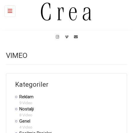
Toggle
navigation
VIMEO
Kategoriler
Reklam
9 Video
Nostalji
8 Video
Genel
4 Video