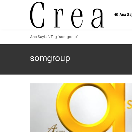
Ana Sa
Ana Sayfa
\
Tag "somgroup"
somgroup