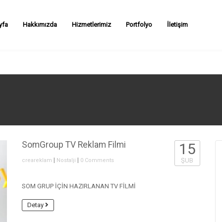
yfa
Hakkımızda
Hizmetlerimiz
Portfolyo
İletişim
SomGroup TV Reklam Filmi
15
|
|
ŞUB
creareklam
Nostalji
0 Comments
SOM GRUP İÇİN HAZIRLANAN TV FİLMİ
Detay