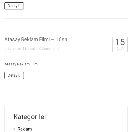
Detay
Atasay Reklam Filmi – 16sn
15
|
|
ŞUB
creareklam
Nostalji
0 Comments
Atasay Reklam Filmi
Detay
Kategoriler
Reklam