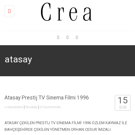
Toggle
navigation
atasay
Atasay Prestij TV Sinema Filmi 1996
15
|
|
ŞUB
creareklam
Nostalji
0 Comments
ATASAY ÇEKİLEN PRESTİJ TV SİNEMA FİLMİ 1996 ÖZLEM KAYMAZ İLE
BAHÇEŞEHİRDE ÇEKİLEN YÖNETMEN ORHAN CESUR İMZALI.