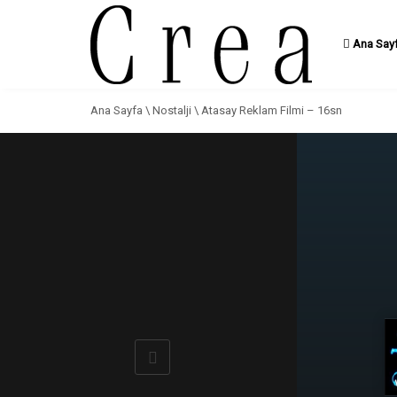
Ana Say
Ana Sayfa
\
Nostalji
\
Atasay Reklam Filmi – 16sn