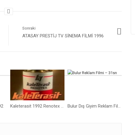
Kaleterasit 1
İç Cephe Sıv
Filmi
Sonraki
ATASAY PRESTIJ TV SINEMA FILMI 1996
92
Kaleterasit 1992 Renotex İç Cephe Sıva TV Sinema Filmi
Bulur Dış Giyim Reklam Filmi – 31sn