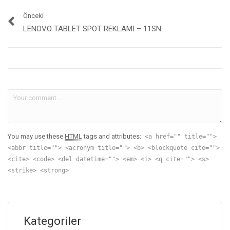
Önceki
LENOVO TABLET SPOT REKLAMI – 11SN
You may use these
HTML
tags and attributes:
<a href="" title="">
<abbr title=""> <acronym title=""> <b> <blockquote cite="">
<cite> <code> <del datetime=""> <em> <i> <q cite=""> <s>
<strike> <strong>
Kategoriler