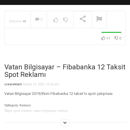
0
İzlenme
Philips 43 inch Smart TV
Spot Reklamı – 12sn
OYNATILIYOR
+1
0
Vatan Bilgisayar – Fibabanka 12 Taksit
Spot Reklamı
creareklam
Şubat 15, 2021 12:55 am
Vatan Bilgisayar 2019/Ekim Fibabanka 12 taksit tv spot çalışması
Category:
Reklam
Tags:
spot reklam
,
vatan bilgisayar reklam