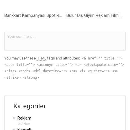
Bankkart Kampanyası Spot Reklamı – 14 sn
Bulur Dış Giyim Reklam Filmi – 31sn
You may use these
HTML
tags and attributes:
<a href="" title="">
<abbr title=""> <acronym title=""> <b> <blockquote cite="">
<cite> <code> <del datetime=""> <em> <i> <q cite=""> <s>
<strike> <strong>
Kategoriler
Reklam
9 Video
Nostalji