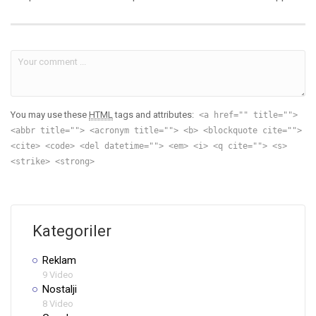
You may use these
HTML
tags and attributes:
<a href="" title="">
<abbr title=""> <acronym title=""> <b> <blockquote cite="">
<cite> <code> <del datetime=""> <em> <i> <q cite=""> <s>
<strike> <strong>
Kategoriler
Reklam
9 Video
Nostalji
8 Video