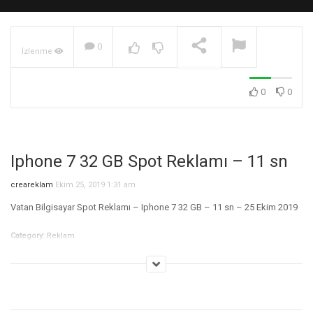
0
İzlenme
SomGroup TV Reklam
Filmi
OYNATILIYOR
0
0
Iphone 7 32 GB Spot Reklamı – 11 sn
creareklam
Ekim 25, 2019 1:31 am
Vatan Bilgisayar Spot Reklamı – Iphone 7 32 GB – 11 sn – 25 Ekim 2019
Category:
Reklam